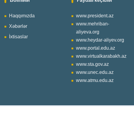
Bölmələr
Faydalı keçidlər
Haqqımızda
www.president.az
www.mehriban-
Xəbərlər
aliyeva.org
İxtisaslar
www.heydar-aliyev.org
www.portal.edu.az
www.virtualkarabakh.az
www.sta.gov.az
www.unec.edu.az
www.atmu.edu.az
Copyright © 2016 BTPM. Sayt
giga.az
tərəfindən