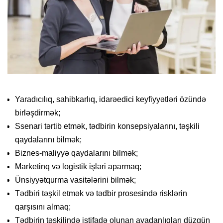
Yaradıcılıq, sahibkarlıq, idarəedici keyfiyyətləri özündə
birləşdirmək;
Ssenari tərtib etmək, tədbirin konsepsiyalarını, təşkili
qaydalarını bilmək;
Biznes-maliyyə qaydalarını bilmək;
Marketinq və logistik işləri aparmaq;
Ünsiyyətqurma vasitələrini bilmək;
Tədbiri təşkil etmək və tədbir prosesində risklərin
qarşısını almaq;
Tədbirin təşkilində istifadə olunan avadanlıqları düzgün