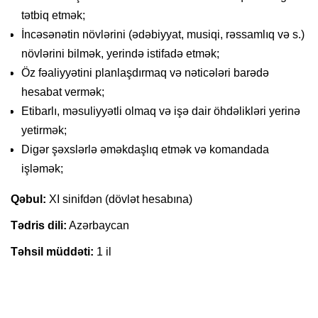
tətbiq etmək;
İncəsənətin növlərini (ədəbiyyat, musiqi, rəssamlıq və s.)
növlərini bilmək, yerində istifadə etmək;
Öz fəaliyyətini planlaşdırmaq və nəticələri barədə
hesabat vermək;
Etibarlı, məsuliyyətli olmaq və işə dair öhdəlikləri yerinə
yetirmək;
Digər şəxslərlə əməkdaşlıq etmək və komandada
işləmək;
Qəbul:
XI sinifdən (dövlət hesabına)
Tədris dili:
Azərbaycan
Təhsil müddəti:
1 il