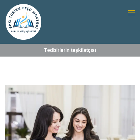
Tədbirlərin təşkilatçısı