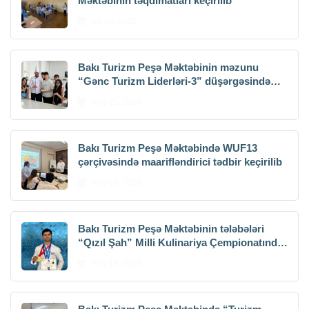
Məktəbinin təqdimatları keçirilib
İyn 24, 2026
Bakı Turizm Peşə Məktəbinin məzunu
“Gənc Turizm Liderləri-3” düşərgəsində
kulinariya üzrə master-klass keçib
May 25, 2026
Bakı Turizm Peşə Məktəbində WUF13
çərçivəsində maarifləndirici tədbir keçirilib
May 22, 2026
Bakı Turizm Peşə Məktəbinin tələbələri
“Qızıl Şah” Milli Kulinariya Çempionatında
uğurla çıxış ediblər
May 15, 2026