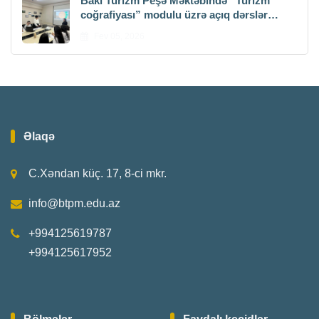
Bakı Turizm Peşə Məktəbində “Turizm
coğrafiyası” modulu üzrə açıq dərslər
keçirilib
Fev 05, 2026
Əlaqə
C.Xəndan küç. 17, 8-ci mkr.
info@btpm.edu.az
+994125619787
+994125617952