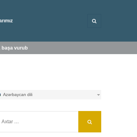
arımız
a başa vurub
Azərbaycan dili
arış: