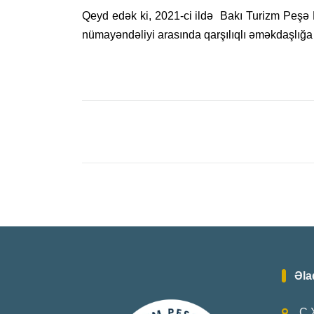
Qeyd edək ki, 2021-ci ildə Bakı Turizm Peşə 
nümayəndəliyi arasında qarşılıqlı əməkdaşlığ
Əla
C.