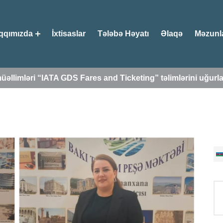
qqımızda
İxtisaslar
Tələbə Həyatı
Əlaqə
Məzunl
əllimləri “IATA GDS Fares and Ticketing” təlimlərini uğurl
Axt