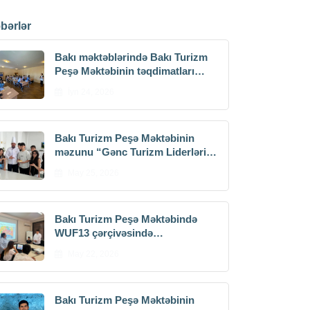
bərlər
Bakı məktəblərində Bakı Turizm
Peşə Məktəbinin təqdimatları
keçirilib
İyn 24, 2026
Bakı Turizm Peşə Məktəbinin
məzunu “Gənc Turizm Liderləri-
3” düşərgəsində kulinariya üzrə
May 25, 2026
master-klass keçib
Bakı Turizm Peşə Məktəbində
WUF13 çərçivəsində
maarifləndirici tədbir keçirilib
May 22, 2026
Bakı Turizm Peşə Məktəbinin