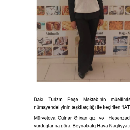
Bakı Turizm Peşə Məktəbinin müəllimlə
nümayəndəliyinin təşkilatçılığı ilə keçirilən “I
Mürvətova Gülnar Əlixan qızı və Həsənzadə 
vurduqlarına görə, Beynəlxalq Hava Nəqliyyatı Ass