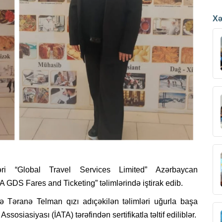
Xə
ri “Global Travel Services Limited” Azərbaycan
ATA GDS Fares and Ticketing” təlimlərində iştirak edib.
Təranə Telman qızı adıçəkilən təlimləri uğurla başa
osiasiyası (İATA) tərəfindən sertifikatla təltif ediliblər.