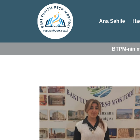
Ana Səhifə
Ha
BTPM-nin mü