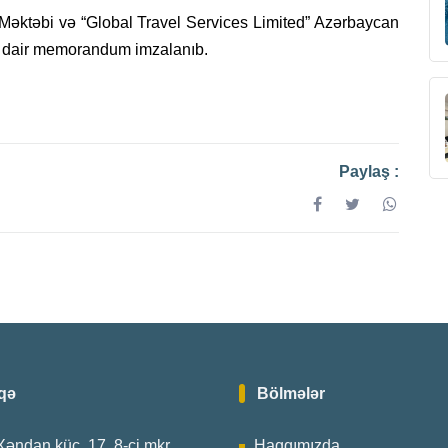
Məktəbi və “Global Travel Services Limited” Azərbaycan
a dair memorandum imzalanıb.
Paylaş :
qə
Bölmələr
Xəndan küç. 17, 8-ci mkr.
Haqqımızda